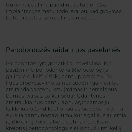
trūkumui, galima padidinti jo tūrį prieš ar
implantacijos metu, todėl svarbu, kad gydymas
būtų pradėtas kaip galima anksčiau.
Parodontozės raida ir jos pasekmės
Parodontozė yra genetiškai paveldima liga,
pasižyminti periodonto raiščio patologija,
galinčia sukelti visišką dantų praradimą. Dėl
ligos progresavimo tampa sudėtinga kramtyti,
atsiranda dantenų kraujavimas ir nemalonus
burnos kvapas. Laikui bėgant, dantenos
atsitraukia nuo dantų, apnuogindamos jų
kaklelius, o žandikaulio kaulas pradeda nykti. Tai
sukelia dantų nestabilumą, kuris galiausiai lemia
jų iškritimą. Tokiu atveju būtina nedelsiant
kreiptis į periodontologą, siekiant užkirsti kelią