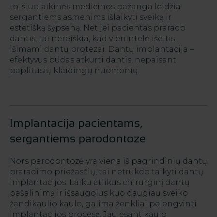
to, šiuolaikinės medicinos pažanga leidžia
sergantiems asmenims išlaikyti sveiką ir
estetišką šypseną. Net jei pacientas prarado
dantis, tai nereiškia, kad vienintelė išeitis
išimami dantų protezai. Dantų implantacija –
efektyvus būdas atkurti dantis, nepaisant
paplitusių klaidingų nuomonių.
Implantacija pacientams,
sergantiems parodontoze
Nors parodontozė yra viena iš pagrindinių dantų
praradimo priežasčių, tai netrukdo taikyti dantų
implantacijos. Laiku atlikus chirurginį dantų
pašalinimą ir išsaugojus kuo daugiau sveiko
žandikaulio kaulo, galima ženkliai pelengvinti
implantacijos procesą. Jau esant kaulo