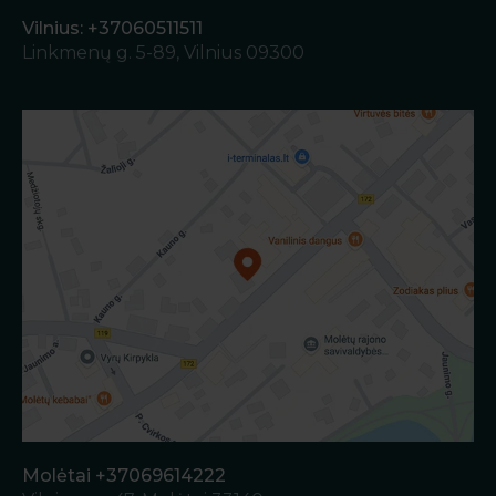
Vilnius: +37060511511
Linkmenų g. 5-89, Vilnius 09300
Molėtai +37069614222