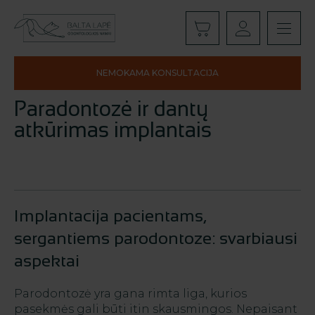
NEMOKAMA KONSULTACIJA
Paradontozė ir dantų
atkūrimas implantais
Implantacija pacientams,
sergantiems parodontoze: svarbiausi
aspektai
Parodontozė yra gana rimta liga, kurios
pasekmės gali būti itin skausmingos. Nepaisant