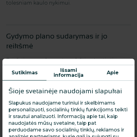
tolesniam kaulo nykimui.
Gydymo plano sudarymas ir jo
reikšmė
Pradiniame gydymo etape būtina įvertinti
kiekvieno danties būklę ir prognozę, atlikti
Išsami
Sutikimas
Apie
aktyvų periodontito gydymą ir stabilizuoti
informacija
periodonto būklę. Tik pasiekus stabilią būklę
galima planuoti implantaciją ir atlikti fiksuotų
Šioje svetainėje naudojami slapukai
protezų protezavimą. Be to, lėtiniu periodontitu
sergantiems pacientams reikalinga nuolatinė
Slapukus naudojame turiniui ir skelbimams
priežiūra ir periodiškas palaikomasis gydymas.
personalizuoti, socialinių tinklų funkcijoms teikti
ir srautui analizuoti. Informaciją apie tai, kaip
naudojatės mūsų svetaine, taip pat
perduodame savo socialinių tinklų, reklamos ir
analizės partneriams, kurie gali ją sujungti su