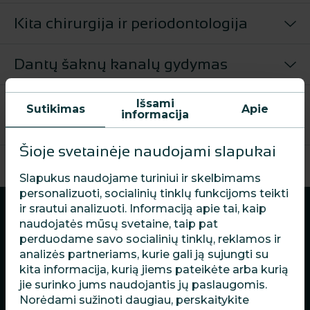
Kita chirurgija ir periodontologija
Dantų šaknų kanalų gydymas
Dantų šaknų kanalų gydymas su
Išsami
Sutikimas
Apie
informacija
mikroskopu (Endodontija)
Šioje svetainėje naudojami slapukai
Slapukus naudojame turiniui ir skelbimams
personalizuoti, socialinių tinklų funkcijoms teikti
ir srautui analizuoti. Informaciją apie tai, kaip
naudojatės mūsų svetaine, taip pat
perduodame savo socialinių tinklų, reklamos ir
analizės partneriams, kurie gali ją sujungti su
ATVYKITE
kita informacija, kurią jiems pateikėte arba kurią
jie surinko jums naudojantis jų paslaugomis.
Norėdami sužinoti daugiau, perskaitykite