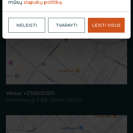
mūsų
slapukų politiką.
NELEISTI
TVARKYTI
LEISTI VISUS
Vilnius: +37060511511
Linkmenų g. 5-89, Vilnius 09300